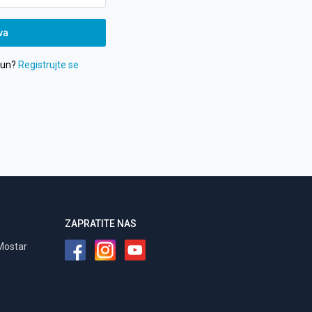
va
čun?
Registrujte se
ZAPRATITE NAS
Mostar