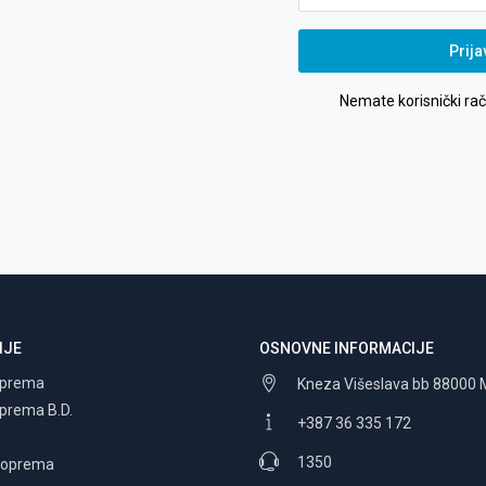
Prija
Nemate korisnički ra
IJE
OSNOVNE INFORMACIJE
oprema
Kneza Višeslava bb 88000 
oprema B.D.
+387 36 335 172
1350
a oprema