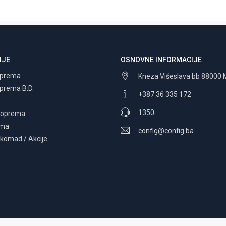
IJE
OSNOVNE INFORMACIJE
oprema
Kneza Višeslava bb 88000 
oprema B.D.
+387 36 335 172
1350
a oprema
ema
config@config.ba
 komad / Akcije