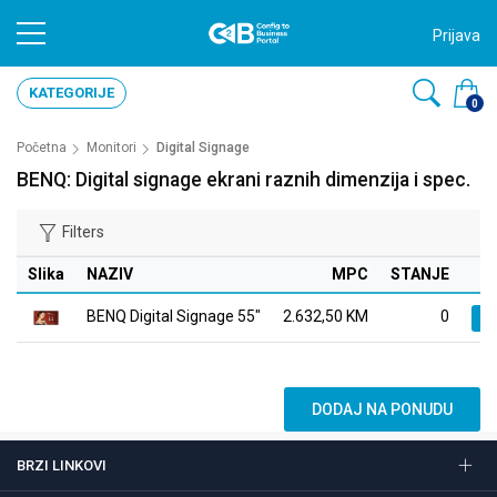
Prijava
KATEGORIJE
0
Početna
Monitori
Digital Signage
BENQ: Digital signage ekrani raznih dimenzija i spec.
Filters
Slika
NAZIV
MPC
STANJE
S
BENQ Digital Signage 55"
2.632,50 KM
0
Kl
DODAJ NA PONUDU
BRZI LINKOVI