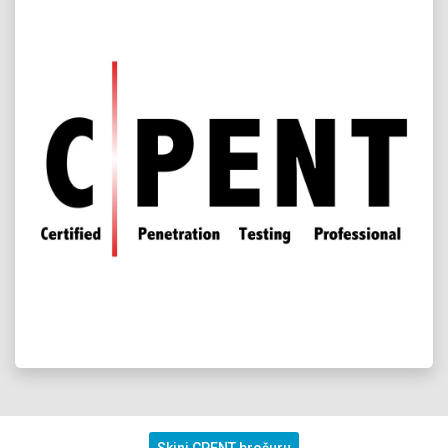
Skini CPENT brošuru