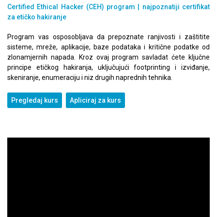
Certified Ethical Hacker (CEH) program |
najpoznatiji certifikat
za etičko hakiranje
Program vas osposobljava da prepoznate ranjivosti i zaštitite
sisteme, mreže, aplikacije, baze podataka i kritične podatke od
zlonamjernih napada. Kroz ovaj program savladat ćete ključne
principe etičkog hakiranja, uključujući footprinting i izviđanje,
skeniranje, enumeraciju i niz drugih naprednih tehnika.
Pregledaj kurs
Apliciraj za kurs