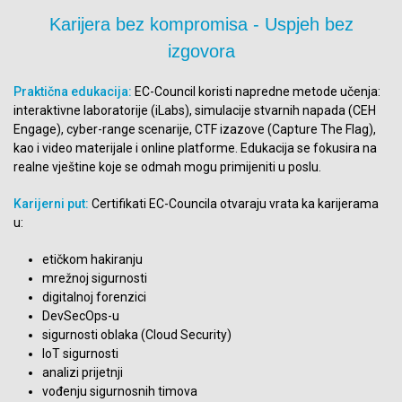
Karijera bez kompromisa - Uspjeh bez
izgovora
Praktična edukacija:
EC-Council koristi napredne metode učenja:
interaktivne laboratorije (iLabs), simulacije stvarnih napada (CEH
Engage), cyber-range scenarije, CTF izazove (Capture The Flag),
kao i video materijale i online platforme. Edukacija se fokusira na
realne vještine koje se odmah mogu primijeniti u poslu.
Karijerni put:
Certifikati EC-Councila otvaraju vrata ka karijerama
u:
etičkom hakiranju
mrežnoj sigurnosti
digitalnoj forenzici
DevSecOps-u
sigurnosti oblaka (Cloud Security)
IoT sigurnosti
analizi prijetnji
vođenju sigurnosnih timova