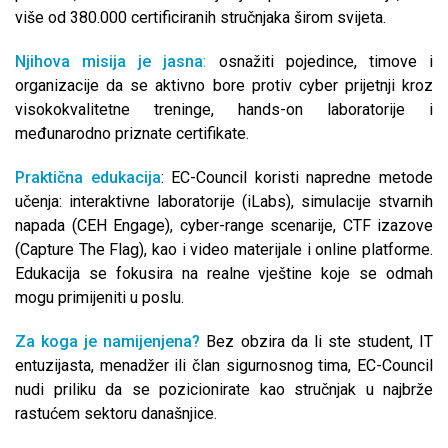
više od 380.000 certificiranih stručnjaka širom svijeta.
Njihova misija je jasna
:
osnažiti pojedince, timove i
organizacije da se aktivno bore protiv cyber prijetnji kroz
visokokvalitetne treninge, hands-on laboratorije i
međunarodno priznate certifikate.
Praktična edukacija
: EC-Council koristi napredne metode
učenja: interaktivne laboratorije (iLabs), simulacije stvarnih
napada (CEH Engage), cyber-range scenarije, CTF izazove
(Capture The Flag), kao i video materijale i online platforme.
Edukacija se fokusira na realne vještine koje se odmah
mogu primijeniti u poslu.
Za koga je namijenjena?
Bez obzira da li ste student, IT
entuzijasta, menadžer ili član sigurnosnog tima, EC-Council
nudi priliku da se pozicionirate kao stručnjak u najbrže
rastućem sektoru današnjice.