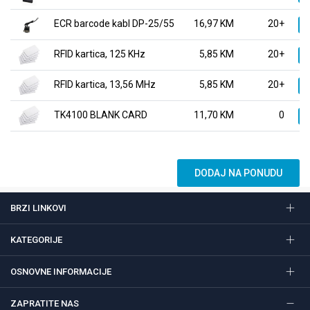
ECR barcode kabl DP-25/55
16,97 KM
20+
K
RFID kartica, 125 KHz
5,85 KM
20+
K
RFID kartica, 13,56 MHz
5,85 KM
20+
K
TK4100 BLANK CARD
11,70 KM
0
K
DODAJ NA PONUDU
BRZI LINKOVI
KATEGORIJE
OSNOVNE INFORMACIJE
ZAPRATITE NAS