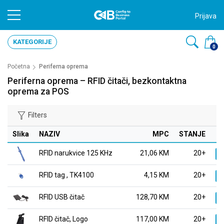
Prijava
KATEGORIJE
0
Početna
Periferna oprema
Periferna oprema – RFID čitači, bezkontaktna
oprema za POS
Filters
Slika
NAZIV
MPC
STANJE
RFID narukvice 125 KHz
21,06 KM
20+
K
RFID tag , TK4100
4,15 KM
20+
K
RFID USB čitač
128,70 KM
20+
K
RFID čitač, Logo
117,00 KM
20+
K