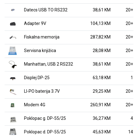
Datecs USB TO RS232
38,61 KM
20+
Adapter 9V
104,13 KM
20+
Fiskalna memorija
287,82 KM
20+
Servisna knjižica
28,08 KM
20+
Manhattan, USB 2 RS232
38,61 KM
20+
Displej DP-25
63,18 KM
1
LI-PO baterija 3.7V
29,25 KM
20+
Modem 4G
260,91 KM
20+
Poklopac g. DP-55/25
36,27 KM
4
Poklopac d. DP-55/25
45,63 KM
14