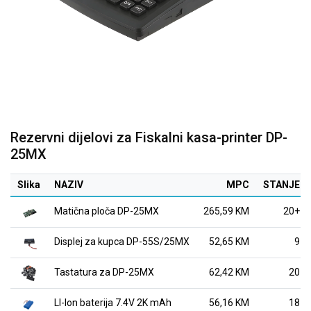
Rezervni dijelovi za Fiskalni kasa-printer DP-
25MX
Slika
NAZIV
MPC
STANJE
Matična ploča DP-25MX
265,59 KM
20+
Displej za kupca DP-55S/25MX
52,65 KM
9
Tastatura za DP-25MX
62,42 KM
20
LI-Ion baterija 7.4V 2K mAh
56,16 KM
18