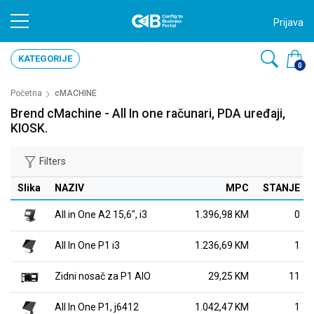
Prijava
KATEGORIJE
0
Početna
cMACHINE
Brend cMachine - All In one računari, PDA uređaji,
KIOSK.
Filters
Slika
NAZIV
MPC
STANJE
All in One A2 15,6", i3
1.396,98 KM
0
All In One P1 i3
1.236,69 KM
1
Zidni nosač za P1 AIO
29,25 KM
11
All In One P1, j6412
1.042,47 KM
1