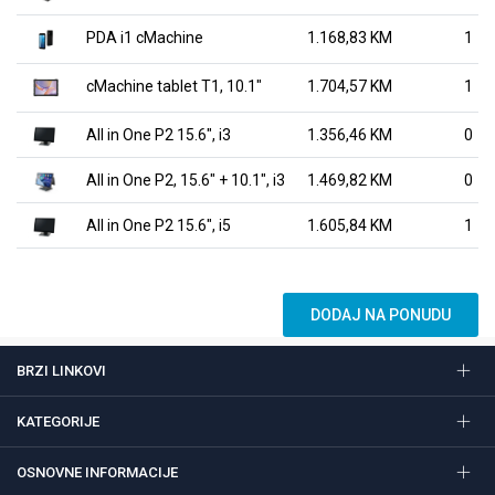
PDA i1 cMachine
1.168,83 KM
1
cMachine tablet T1, 10.1"
1.704,57 KM
1
All in One P2 15.6", i3
1.356,46 KM
0
All in One P2, 15.6" + 10.1", i3
1.469,82 KM
0
All in One P2 15.6", i5
1.605,84 KM
1
DODAJ NA PONUDU
BRZI LINKOVI
KATEGORIJE
OSNOVNE INFORMACIJE