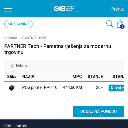
Prijava
KATEGORIJE
0
Početna
PARTNER Tech
PARTNER Tech - Pametna rješenja za modernu
trgovinu
Filters
Slika
NAZIV
MPC
STANJE
STANJE
POS printer RP-110
444,60 KM
20+
Klikni za 
DODAJ NA PONUDU
BRZI LINKOVI